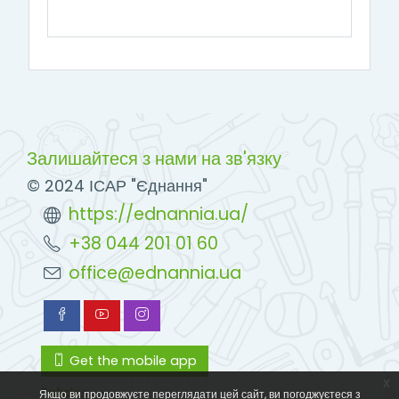
Залишайтеся з нами на зв'язку
© 2024 ІСАР "Єднання"
https://ednannia.ua/
+38 044 201 01 60
office@ednannia.ua
Get the mobile app
x
Policies
Якщо ви продовжуєте переглядати цей сайт, ви погоджуєтеся з