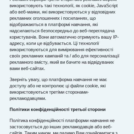
використовують такі технології, як cookie, JavaScript
або веб-маяки, які використовуються у відповідних
рекламних оголошеннях і посиланнях, що
відображаються в
платформі навчання
, які
надсилаються безпосередньо до веб-переглядача
користувачів. Вони автоматично отримують вашу IP-
адресу, коли це відбувається. Ці технології
використовуються для вимірювання ефективності
своїх рекламних кампаній та / або для персоналізації
рекламного вмісту, який ви бачите на відвідуваних
вами веб-сайтах.
Зверніть увагу, що
платформа навчання
не має
доступу або не контролює ці файли cookie, які
використовуються третіми сторонами-
рекламодавцями.
Політики конфіденційності третьої сторони
Політика конфіденційності
платформи навчання
не
застосовується до інших рекламодавців або веб-
сайтів. Таким чином, ми радимо Вам ознайомитися з