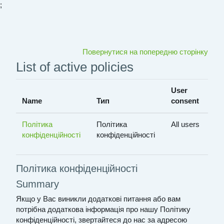
;
Перейти до головного вмісту
Повернутися на попередню сторінку
List of active policies
User
Name
Тип
consent
Політика
Політика
All users
конфіденційності
конфіденційності
Політика конфіденційності
Summary
Якщо у Вас виникли додаткові питання або вам
потрібна додаткова інформація про нашу Політику
конфіденційності, звертайтеся до нас за адресою