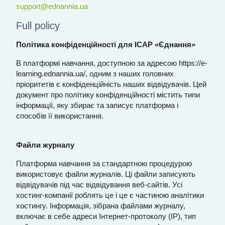
support@ednannia.ua
Full policy
Політика конфіденційності для
ІСАР «Єднання»
В платформі навчання
, доступн
ою
з
а адресою
https://e-
learning.ednannia.ua/, одним з наших головних
пріоритетів є конфіденційність наших відвідувачів. Цей
документ про політику конфіденційності містить типи
інформації, яку збирає та записує
платформа
і
способів її використання.
Файли журналу
Платформа навчання
за стандартною процедурою
використ
овує
файл
и
журналів. Ці файли записують
відвідувачів під час відвідування веб-сайтів. Усі
хостинг-компанії роблять це і
це
є частиною аналітики
хостингу. Інформація, зібрана файлами журналу,
включає в себе адреси Інтернет-протоколу (IP), тип